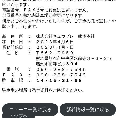
内いたします。
電話番号、ＦＡＸ番号に変更はございません。
部屋番号と敷地内駐車場が変更になります。
何かとご不便をおかけいたしますが、ご了承のほど宜しくお
願い申し上げます。
新 住 所 ： 株式会社キュウプレ 熊本本社
移 転 日 ： ２０２３年４月６日
業務開始日 ： ２０２３年４月７日
住 所 ： 〒８６２－０９５０
熊本県熊本市中央区水前寺３－３－２５
増永水前寺ビル
３０４
電 話 ： ０９６－２８８－７５４５
Ｆ Ａ Ｘ ： ０９６－２８８－７５４９
駐 車 場 ：
１４・１５・３１・６８
駐車場の場所は添付資料をご確認ください。
ニュース一覧に戻る
新着情報一覧に戻る
トップへ