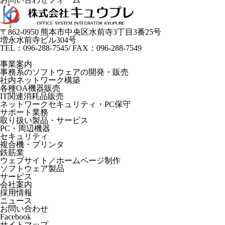
〒862-0950 熊本市中央区水前寺3丁目3番25号
増永水前寺ビル304号
TEL：096-288-7545/ FAX：096-288-7549
事業案内
事務系のソフトウェアの開発・販売
社内ネットワーク構築
各種OA機器販売
IT関連消耗品販売
ネットワークセキュリティ・PC保守
サポート業務
取り扱い製品・サービス
PC・周辺機器
セキュリティ
複合機・プリンタ
鉄筋業
ウェブサイト／ホームページ制作
ソフトウェア製品
サービス
会社案内
採用情報
ニュース
お問い合わせ
Facebook
サイトマップ