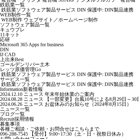
鉄筋業一覧
鉄筋業
ソフトウェア製品
サービス
DIN
保護中: DIN製品連携
WEB制作一覧
WEB制作
ウェブサイト／ホームページ制作
ソフトウェア製品一覧
キュウプレ
11キット
応研
Microsoft 365 Apps for business
DIN
IJ CAD
上出来Best
ゴールデンリバー土木
レッツ原価管理Go
鉄筋業
ソフトウェア製品
サービス
DIN
保護中: DIN製品連携
サービス一覧
鉄筋業
ソフトウェア製品
サービス
DIN
保護中: DIN製品連携
Information
新着情報
2024.12.10
ニュース
年末年始休業のご案内
2024.08.28
ニュース
【一部変更】台風10号による8月29日～3
2024.06.26
ニュース
お盆休みのお知らせ（2024年8月15日）
ニュース一覧
ブログ一覧
Recruit
採用情報
募集事項
各種ご相談・ご依頼・お問合せはこちらまで
096-288-7545
【受付】9:00~17:30（土・日・祝祭日休み）
お問い合わせフォーム