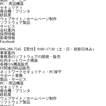
PC・周辺機器
セキュリティ
複合機・プリンタ
鉄筋業
ウェブサイト／ホームページ制作
ソフトウェア製品
サービス
会社案内
採用情報
新着情報
Facebook
096-288-7545
【受付】9:00~17:30（土・日・祝祭日休み）
事業案内
事務系のソフトウェアの開発・販売
社内ネットワーク構築
各種OA機器販売
IT関連消耗品販売
ネットワークセキュリティ・PC保守
サポート業務
製品・サービス
PC・周辺機器
セキュリティ
複合機・プリンタ
鉄筋業
ウェブサイト／ホームページ制作
ソフトウェア製品
サービス