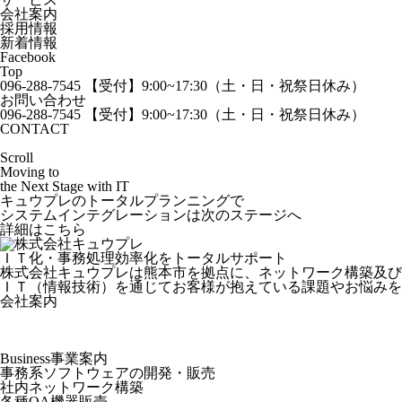
会社案内
採用情報
新着情報
Facebook
Top
096-288-7545
【受付】9:00~17:30（土・日・祝祭日休み）
お問い合わせ
096-288-7545
【受付】9:00~17:30（土・日・祝祭日休み）
CONTACT
Scroll
Moving to
the
Next Stage
with
IT
キュウプレのトータルプランニングで
システムインテグレーションは
次のステージ
へ
詳細はこちら
ＩＴ化・事務処理効率化をトータルサポート
株式会社キュウプレは熊本市を拠点に、ネットワーク構築及び
ＩＴ（情報技術）を通じてお客様が抱えている課題やお悩みを
会社案内
Business
事業案内
事務系ソフトウェアの開発・販売
社内ネットワーク構築
各種OA機器販売