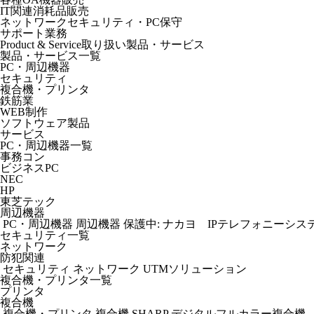
IT関連消耗品販売
ネットワークセキュリティ・PC保守
サポート業務
Product & Service
取り扱い製品・サービス
製品・サービス一覧
PC・周辺機器
セキュリティ
複合機・プリンタ
鉄筋業
WEB制作
ソフトウェア製品
サービス
PC・周辺機器一覧
事務コン
ビジネスPC
NEC
HP
東芝テック
周辺機器
PC・周辺機器
周辺機器
保護中: ナカヨ IPテレフォニーシス
セキュリティ一覧
ネットワーク
防犯関連
セキュリティ
ネットワーク
UTMソリューション
複合機・プリンタ一覧
プリンタ
複合機
複合機・プリンタ
複合機
SHARP デジタルフルカラー複合機