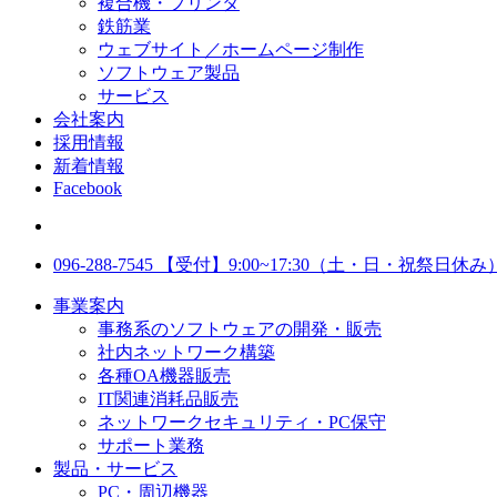
複合機・プリンタ
鉄筋業
ウェブサイト／ホームページ制作
ソフトウェア製品
サービス
会社案内
採用情報
新着情報
Facebook
096-288-7545
【受付】9:00~17:30（土・日・祝祭日休み
事業案内
事務系のソフトウェアの開発・販売
社内ネットワーク構築
各種OA機器販売
IT関連消耗品販売
ネットワークセキュリティ・PC保守
サポート業務
製品・サービス
PC・周辺機器