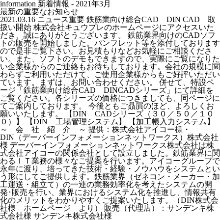
information
新着情報 - 2021年3月
最新の重要なお知らせ
2021.03.16
ニュース
重要
鉄筋業向け総合CAD DIN CAD 取
扱い開始
株式会社キュウプレのホームページにアクセスいた
だき、誠にありがとうございます。 鉄筋業界向けのCADソフ
トの販売を開始しました。パンフレット等を添付しております
ので是非ご覧下さい。お見積もりなどお気軽にご相談くださ
い。また、ソフトのデモもできますので、実際にご覧になりた
い企業様からのご連絡もお待ちしております。会社の規模に関
わらずご利用いただけて、ご使用企業様からもご好評いただい
ています。まずは、お問い合わせください。 併せて、特設ペ
ージ「鉄筋業向け総合CAD DINCADシリーズ」にて詳細を
ご覧ください。各シリーズの価格につきましても、同ページに
てご案内しております。 今後ともご贔屓のほど、よろしくお
願いいたします。 【DIN CADシリーズ（３０／５０／１０
０）】 【DIN 工場管理システム】 【加工帳入力システム】
～ 会 社 紹 介 ～ 提供：株式会社アイコー様・
DIN（デーバーインフォメーションネットワークス）株式会社
様 デーバーインフォメーションネットワークス株式会社は株
式会社アイコーの関係会社として設立しました。鉄筋業界に関
わるＩＴ業務の様々なご提案を行います。アイコーグループで
永年に渡り、培ってきた技術・経験・ノウハウをシステムとい
う形にしてご提供します。鉄筋業界（ゼネコン・メーカー・加
工運送・組立て）の一連の業務効率化を考えたシステムの開
発･販売を行い、業界におけるシステム化を推進し、情報共有
化のメリットをわかりやすくご提案いたします。（DIN株式会
社様 ホームページ より） 販売（代理店）：サンデンキ株
式会社様 サンデンキ株式会社様