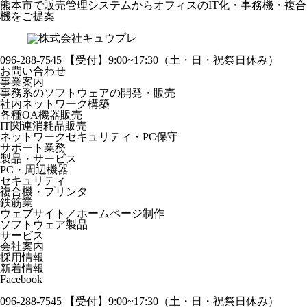
熊本市で販売管理システムからオフィスのIT化・事務機・複合
機をご提案
096-288-7545
【受付】9:00~17:30（土・日・祝祭日休み）
お問い合わせ
事業案内
事務系のソフトウェアの開発・販売
社内ネットワーク構築
各種OA機器販売
IT関連消耗品販売
ネットワークセキュリティ・PC保守
サポート業務
製品・サービス
PC・周辺機器
セキュリティ
複合機・プリンタ
鉄筋業
ウェブサイト／ホームページ制作
ソフトウェア製品
サービス
会社案内
採用情報
新着情報
Facebook
096-288-7545
【受付】9:00~17:30（土・日・祝祭日休み）