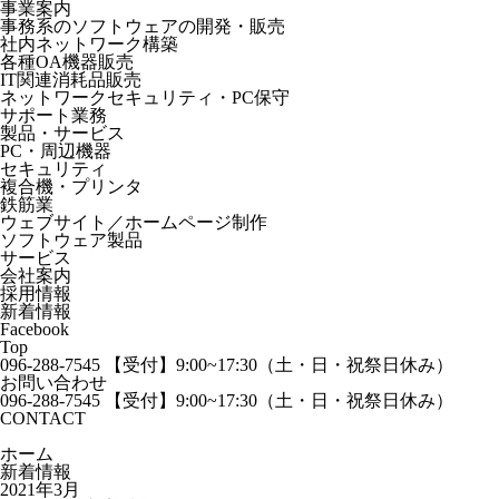
事業案内
事務系のソフトウェアの開発・販売
社内ネットワーク構築
各種OA機器販売
IT関連消耗品販売
ネットワークセキュリティ・PC保守
サポート業務
製品・サービス
PC・周辺機器
セキュリティ
複合機・プリンタ
鉄筋業
ウェブサイト／ホームページ制作
ソフトウェア製品
サービス
会社案内
採用情報
新着情報
Facebook
Top
096-288-7545
【受付】9:00~17:30（土・日・祝祭日休み）
お問い合わせ
096-288-7545
【受付】9:00~17:30（土・日・祝祭日休み）
CONTACT
ホーム
新着情報
2021年3月